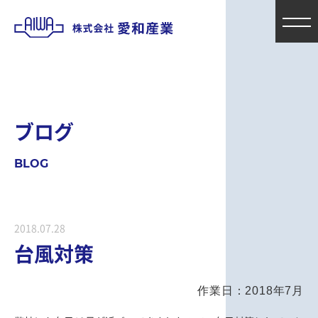
ブ
ロ
グ
B
L
O
G
2018.07.28
台風対策
作業日：2018年7月