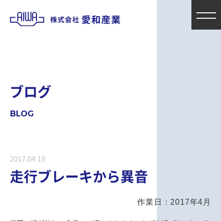
ブ
ロ
グ
B
L
O
G
2017.04.19
走行ブレーキから異音
作業日：2017年4月