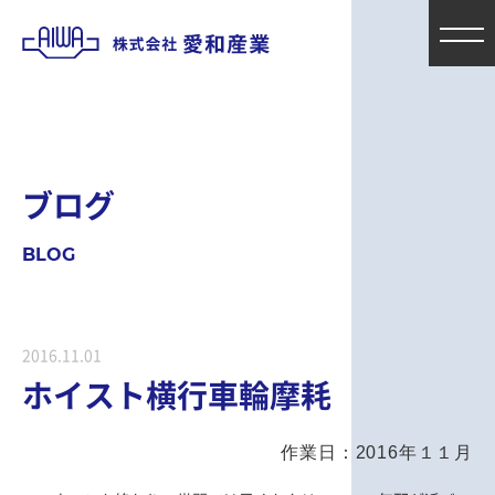
ブ
ロ
グ
B
L
O
G
2016.11.01
ホイスト横行車輪摩耗
作業日：2016年１１月