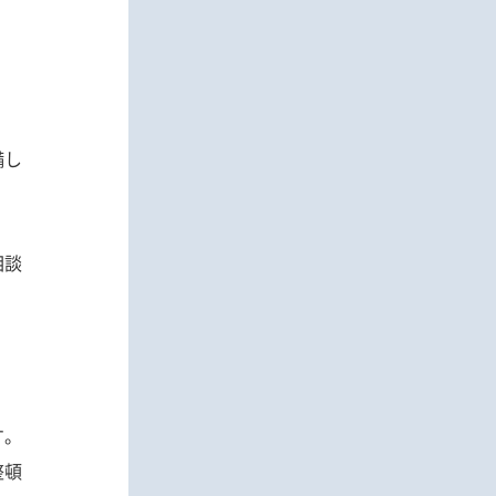
備
し
相談
す。
整頓