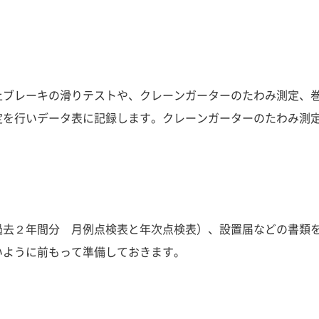
上ブレーキの滑りテストや、クレーンガーターのたわみ測定、
定を行いデータ表に記録
します。クレーンガーターのたわみ測
去２年間分 月例点検表と年次点検表）、設置届などの書類
いように前もって準備しておきます。