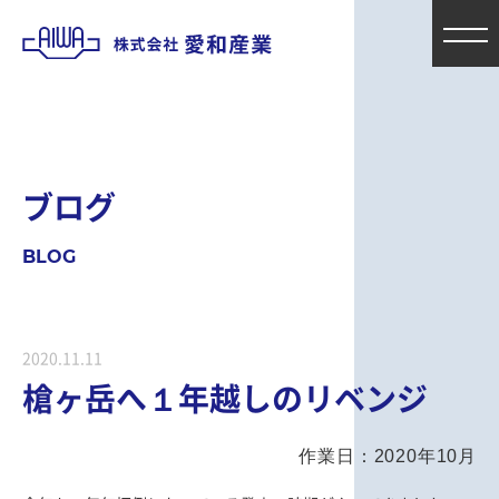
ブ
ロ
グ
B
L
O
G
2020.11.11
槍ヶ岳へ１年越しのリベンジ
作業日：2020年10月