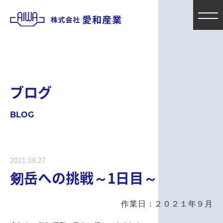
ブ
ロ
グ
B
L
O
G
2021.09.27
剱岳への挑戦～1日目～
作業日：２０２１年９月