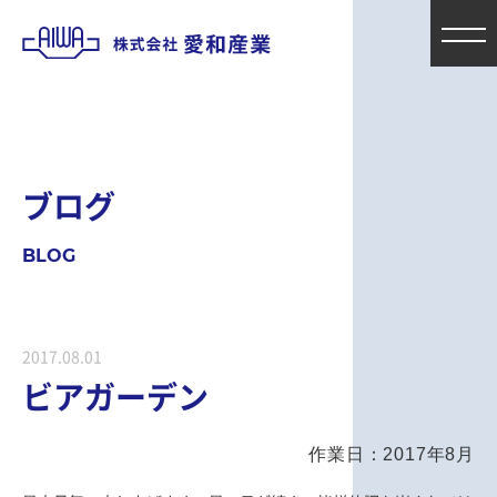
ブ
ロ
グ
B
L
O
G
2017.08.01
ビアガーデン
作業日：2017年8月