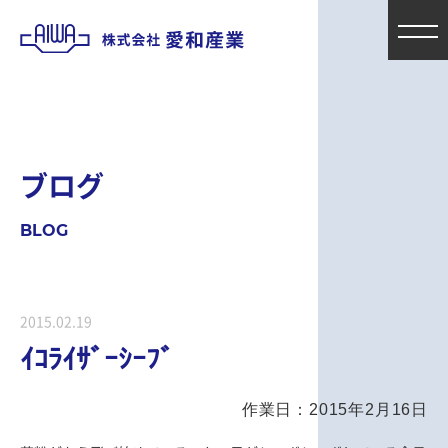
ブ
ロ
グ
B
L
O
G
2015.02.19
ｲｺﾗｲｻﾞｰｼｰﾌﾞ
作業日：2015年2月16日