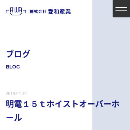
ブ
ロ
グ
B
L
O
G
2019.04.10
明電１５ｔホイストオーバーホ
ール