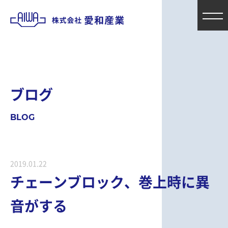
ブ
ロ
グ
B
L
O
G
2019.01.22
チェーンブロック、巻上時に異
音がする