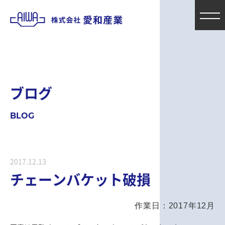
ブ
ロ
グ
B
L
O
G
2017.12.13
チェーンバケット破損
作業日：2017年12月