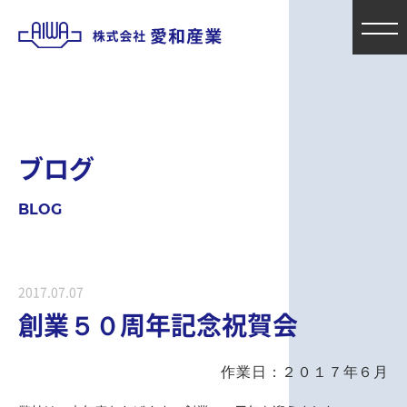
ブ
ロ
グ
B
L
O
G
2017.07.07
創業５０周年記念祝賀会
作業日：２０１７年６月